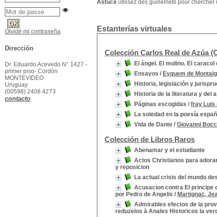
Astuce
utilisez des guillemets pour chercher u
Estanterías virtuales
Olvidé mi contraseña
Dirección
Colección Carlos Real de Azúa 
El ángel. El molino. El caracol 
Dr. Eduardo Acevedo N° 1427 -
primer piso- Cordón
Ensayos
/
Eyquem de Montaig
MONTEVIDEO
Historia, legislación y jurisp
Uruguay
(00598) 2408 4273
Historia de la literatura y de
contacto
Páginas escogidas
/
fray Luis
La soledad en la poesía españ
Vida de Dante
/
Giovanni Bocc
Colección de Libros Raros
Abenamar y el estudiante
Actos Christianos para adorar
y reposicion
La actual crisis del mundo de
Acusacion contra El principe 
por Pedro de Angelis
/
Martignac, Jea
Admirables efectos de la prov
reduzelos à Anales Historicos la ver