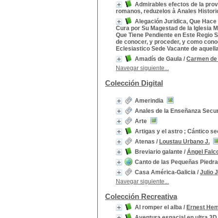
Admirables efectos de la prov
romanos, reduzelos à Anales Histori
Alegación Juridica, Que Hace 
Cura por Su Magestad de la Iglesia M
Que Tiene Pendiente en Este Regio Se
de conocer, y proceder, y como cono
Eclesiastico Sede Vacante de aquella
Amadís de Gaula
/
Carmen de
Navegar siguiente...
Colección Digital
Amerindia
Anales de la Enseñanza Secu
Arte
Artigas y el astro ; Cántico se
Atenas
/
Loustau Urbano J.
Breviario galante
/
Ángel Falc
Canto de las Pequeñas Piedra
Casa América-Galicia
/
Julio 
Navegar siguiente...
Colección Recreativa
Al romper el alba
/
Ernest He
Aventura espacial en ultra 3D