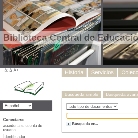
Biblioteca Central de Educaci
A-
A
A+
Historia
Servicios
Colecc
Búsqueda simple
Búsqueda avan
Type de document
Recherche
Conectarse
Búsqueda en...
acceder a su cuenta de
usuario