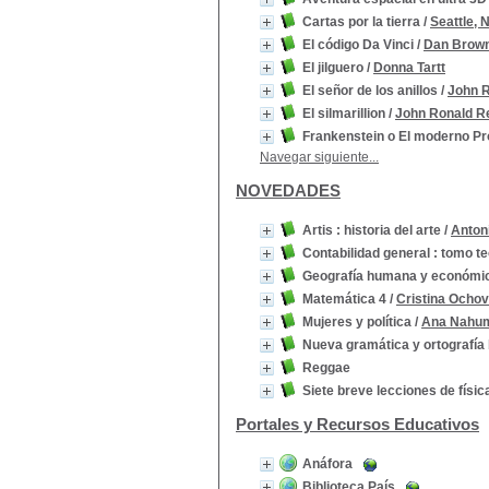
Cartas por la tierra
/
Seattle, 
El código Da Vinci
/
Dan Brow
El jilguero
/
Donna Tartt
El señor de los anillos
/
John R
El silmarillion
/
John Ronald R
Frankenstein o El moderno P
Navegar siguiente...
NOVEDADES
Artis : historia del arte
/
Anton
Contabilidad general : tomo te
Geografía humana y económi
Matemática 4
/
Cristina Ochov
Mujeres y política
/
Ana Nahu
Nueva gramática y ortografía 
Reggae
Siete breve lecciones de físic
Portales y Recursos Educativos
Anáfora
Biblioteca País