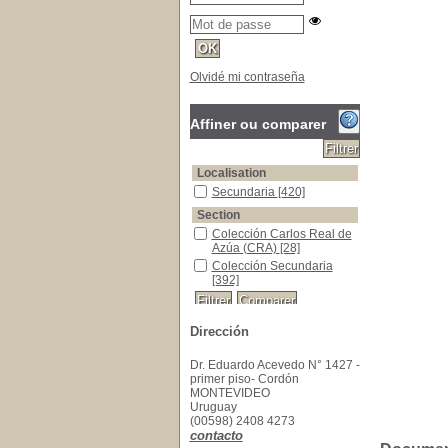
Olvidé mi contraseña
Affiner ou comparer
Localisation
Secundaria
[420]
Section
Colección Carlos Real de
Azúa (CRA)
[28]
Colección Secundaria
[392]
Dirección
Dr. Eduardo Acevedo N° 1427 -
primer piso- Cordón
MONTEVIDEO
Uruguay
(00598) 2408 4273
contacto