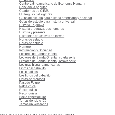
De bolsillo
Centro Latinoamericano de Economía Humana
Conciencia popular
Cuadernos de CIESU
El Uruguay del siglo XX
Guías de estudio para historia americana y nacional
Guías de estudio para historia universal
Historia uruguaya
Historia uruguaya. Los hombres
Historia y presente
Historietas educativas en la web
Horas de estudio
Horas de estudio
Hornero
Información y Sociedad
Lectores de Banda Oriental
Lectores de Banda Oriental; cuarta serie
Lectores de Banda Oriental; octava serie
Lecturas hispanoamericanas
Libros del caballito
Los caudillos
Los libros del caballito
Obras de Morosoli
Pasado Futuro
Patria chica
Reconquista
Reconquista
Socio espectacular
Temas del siglo XX
Temas universitarios