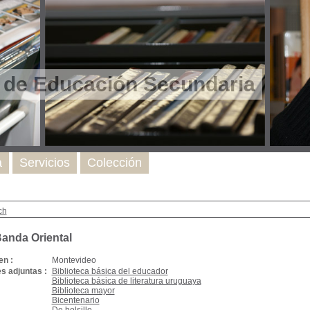
l de Educación Secundaria
a
Servicios
Colección
ch
Banda Oriental
en :
Montevideo
s adjuntas :
Biblioteca básica del educador
Biblioteca básica de literatura uruguaya
Biblioteca mayor
Bicentenario