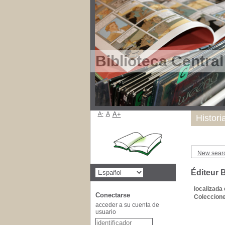
Biblioteca Centra
A-
A
A+
Histori
New sear
Éditeur 
localizada 
Conectarse
Coleccione
acceder a su cuenta de
usuario