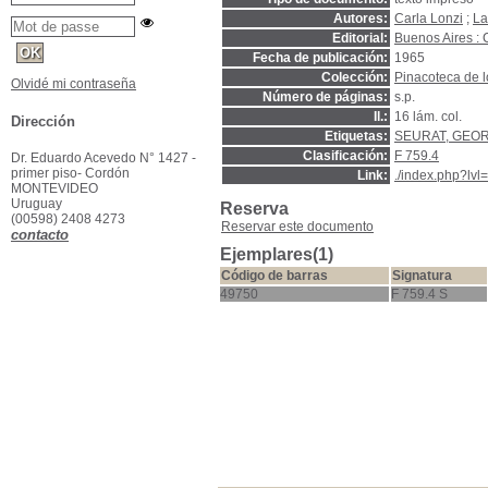
Autores:
Carla Lonzi
;
La
Editorial:
Buenos Aires :
Fecha de publicación:
1965
Colección:
Pinacoteca de l
Olvidé mi contraseña
Número de páginas:
s.p.
Il.:
16 lám. col.
Dirección
Etiquetas:
SEURAT, GEOR
Clasificación:
F 759.4
Dr. Eduardo Acevedo N° 1427 -
primer piso- Cordón
Link:
./index.php?lvl
MONTEVIDEO
Uruguay
Reserva
(00598) 2408 4273
Reservar este documento
contacto
Ejemplares(1)
Código de barras
Signatura
49750
F 759.4 S