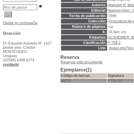
Autores:
Malcolm R. Wa
Editorial:
Buenos Aires :
Fecha de publicación:
1965
Colección:
Pinacoteca de l
Olvidé mi contraseña
Número de páginas:
s.p.
Il.:
16 lám. col.
Dirección
Etiquetas:
ELSHEIMER, A
Clasificación:
F 759.3
Dr. Eduardo Acevedo N° 1427 -
primer piso- Cordón
Link:
./index.php?lv
MONTEVIDEO
Uruguay
Reserva
(00598) 2408 4273
Reservar este documento
contacto
Ejemplares(1)
Código de barras
Signatura
48275
F 759.3 E