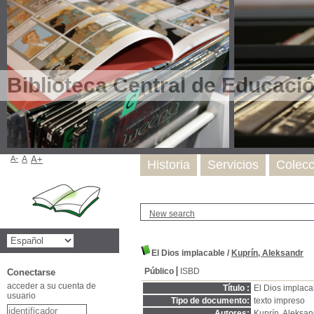
Biblioteca Central de Educaci
A-
A
A+
Historia
Servicios
Colecc
New search
El Dios implacable
/
Kuprín, Aleksandr
Público
ISBD
Conectarse
acceder a su cuenta de
Título :
El Dios implaca
usuario
Tipo de documento:
texto impreso
Autores:
Kuprín, Aleksan