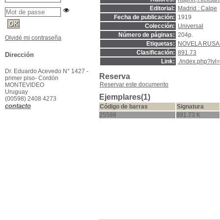
Editorial:
Madrid : Calpe
Fecha de publicación:
1919
Colección:
Universal
Número de páginas:
204p.
Olvidé mi contraseña
Etiquetas:
NOVELA RUSA-
Clasificación:
891.73
Dirección
Link:
./index.php?lv
Dr. Eduardo Acevedo N° 1427 -
Reserva
primer piso- Cordón
Reservar este documento
MONTEVIDEO
Uruguay
Ejemplares(1)
(00598) 2408 4273
contacto
Código de barras
Signatura
25588
891.73 K