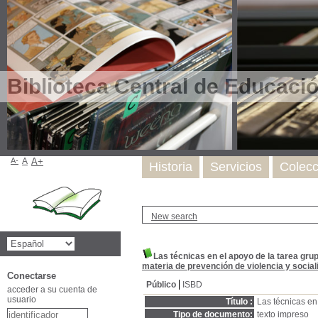
Biblioteca Central de Educaci
A-
A
A+
Historia
Servicios
Colecc
New search
Las técnicas en el apoyo de la tarea grup
materia de prevención de violencia y social
Conectarse
Público
ISBD
acceder a su cuenta de
usuario
Título :
Las técnicas en
Tipo de documento:
texto impreso