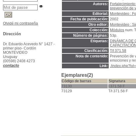
Autores:
Fortalecimiento
prevención de vi
Editorial:
Montevideo : Fo
Fecha de publicación:
2002
Olvidé mi contraseña
Otro editor:
Montevideo : S
Colección:
Módulos
num. T
Dirección
Número de páginas:
53p.
Etiquetas:
DINÁMICA DE
Dr. Eduardo Acevedo N° 1427 -
CAPACITACIÓ
primer piso- Cordón
Clasificación:
T/I 371.58
MONTEVIDEO
Nota de contenido:
Prevención de v
Uruguay
emociones y res
(00598) 2408 4273
contacto
Link:
./index.php?lv
Ejemplares(2)
Código de barras
Signatura
73130
I 371.58 F
73129
T/I 371.58 F