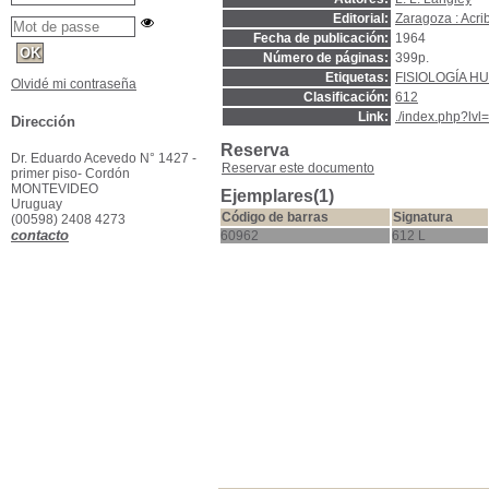
Editorial:
Zaragoza : Acri
Fecha de publicación:
1964
Número de páginas:
399p.
Etiquetas:
FISIOLOGÍA H
Olvidé mi contraseña
Clasificación:
612
Link:
./index.php?lv
Dirección
Reserva
Dr. Eduardo Acevedo N° 1427 -
Reservar este documento
primer piso- Cordón
MONTEVIDEO
Ejemplares(1)
Uruguay
Código de barras
Signatura
(00598) 2408 4273
contacto
60962
612 L