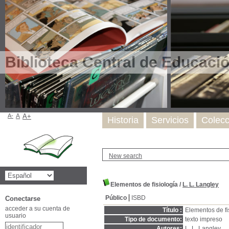
Biblioteca Central de Educaci
A-
A
A+
Historia
Servicios
Colecc
New search
Elementos de fisiología
/
L. L. Langley
Público
ISBD
Conectarse
acceder a su cuenta de
Título :
Elementos de fi
usuario
Tipo de documento:
texto impreso
Autores:
L. L. Langley