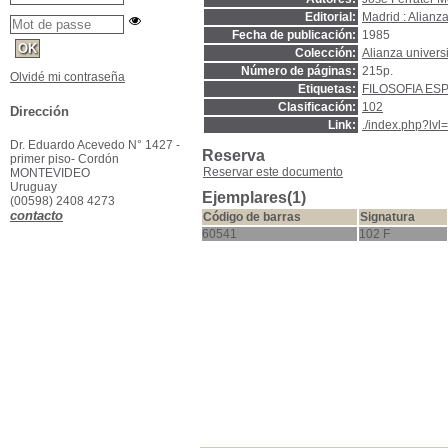
Editorial:
Madrid : Alianz
Fecha de publicación:
1985
Colección:
Alianza univers
Número de páginas:
215p.
Olvidé mi contraseña
Etiquetas:
FILOSOFIA ES
Clasificación:
102
Dirección
Link:
./index.php?lv
Dr. Eduardo Acevedo N° 1427 -
Reserva
primer piso- Cordón
Reservar este documento
MONTEVIDEO
Uruguay
Ejemplares(1)
(00598) 2408 4273
contacto
Código de barras
Signatura
60541
102 F