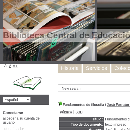
Biblioteca Central de Educaci
A-
A
A+
Historia
Servicios
Colecc
New search
Fundamentos de filosofía
/
José Ferrater
Público
ISBD
Conectarse
acceder a su cuenta de
Título :
Fundamentos de 
usuario
Tipo de documento:
texto impreso
Autores:
José Ferrater M