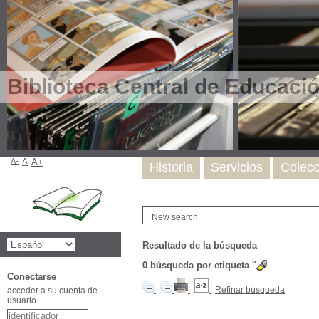
Biblioteca Central de Educaci
A-
A
A+
Historia
Servicios
Colecc
New search
Resultado de la búsqueda
0
búsqueda por etiqueta
''
Conectarse
Refinar búsqueda
acceder a su cuenta de
usuario