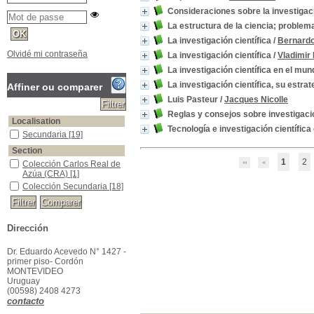
Consideraciones sobre la investigaci
La estructura de la ciencia; problemas
La investigación científica
/
Bernardo
Olvidé mi contraseña
La investigación científica
/
Vladimir
La investigación científica en el mun
La investigación científica, su estrate
Affiner ou comparer
Luis Pasteur
/
Jacques Nicolle
Reglas y consejos sobre investigació
Localisation
Tecnología e investigación científic
Secundaria
[19]
Section
1
2
Colección Carlos Real de
Azúa (CRA)
[1]
Colección Secundaria
[18]
Dirección
Dr. Eduardo Acevedo N° 1427 -
primer piso- Cordón
MONTEVIDEO
Uruguay
(00598) 2408 4273
contacto