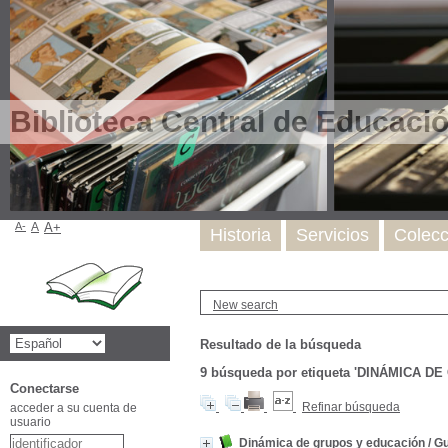
Biblioteca Central de Educaci
A-
A
A+
Historia
Servicios
Colecc
New search
Resultado de la búsqueda
9
búsqueda por etiqueta
'DINÁMICA DE
Conectarse
Refinar búsqueda
acceder a su cuenta de
usuario
Dinámica de grupos y educación
/
Gu