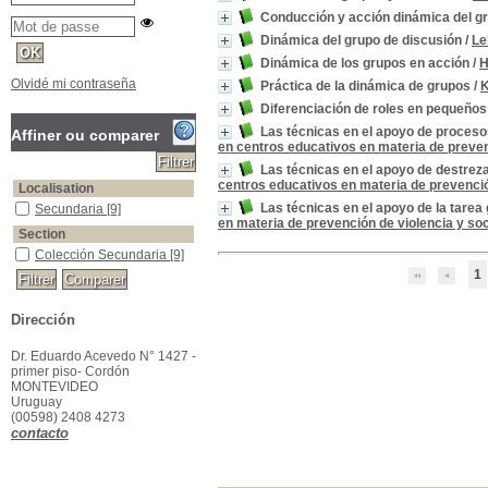
Conducción y acción dinámica del g
Dinámica del grupo de discusión
/
Le
Dinámica de los grupos en acción
/
H
Olvidé mi contraseña
Práctica de la dinámica de grupos
/
K
Diferenciación de roles en pequeño
Las técnicas en el apoyo de proceso
Affiner ou comparer
en centros educativos en materia de prevenc
Las técnicas en el apoyo de destrez
centros educativos en materia de prevención
Localisation
Las técnicas en el apoyo de la tarea
Secundaria
[9]
en materia de prevención de violencia y soc
Section
Colección Secundaria
[9]
1
Dirección
Dr. Eduardo Acevedo N° 1427 -
primer piso- Cordón
MONTEVIDEO
Uruguay
(00598) 2408 4273
contacto