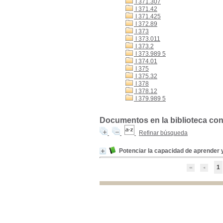
I 371.307
I 371.42
I 371.425
I 372.89
I 373
I 373.011
I 373.2
I 373.989 5
I 374.01
I 375
I 375.32
I 378
I 378.12
I 379.989 5
Documentos en la biblioteca con l
Refinar búsqueda
Potenciar la capacidad de aprender 
1