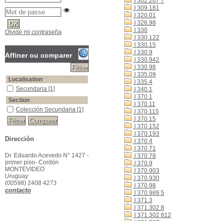
I 302.207 7
I 309.181
I 320.01
I 326.98
I 330
Olvidé mi contraseña
I 330.122
I 330.15
I 330.9
Affiner ou comparer
I 330.942
I 330.98
I 335.09
Localisation
I 335.4
Secundaria
[1]
I 340.1
I 370.1
Section
I 370.11
Colección Secundaria
[1]
I 370.115
I 370.15
I 370.152
I 370.193
Dirección
I 370.4
I 370.71
Dr. Eduardo Acevedo N° 1427 -
I 370.78
primer piso- Cordón
I 370.9
MONTEVIDEO
I 370.903
Uruguay
I 370.930
(00598) 2408 4273
I 370.98
contacto
I 370.989 5
I 371.3
I 371.302 8
I 371.302 812