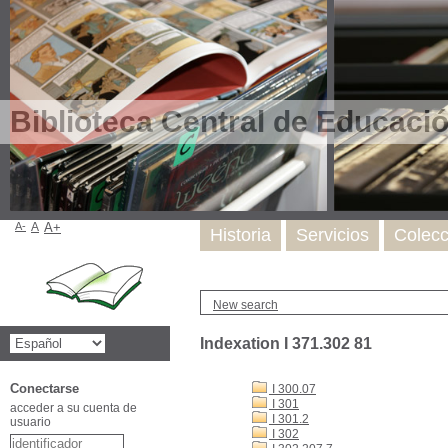
Biblioteca Central de Educaci
A-
A
A+
Historia
Servicios
Colecc
New search
Indexation I 371.302 81
Conectarse
I 300.07
I 301
acceder a su cuenta de
I 301.2
usuario
I 302