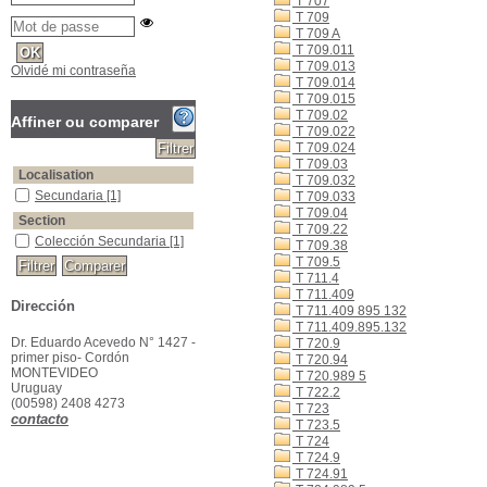
T 707
T 709
T 709 A
T 709.011
T 709.013
Olvidé mi contraseña
T 709.014
T 709.015
T 709.02
Affiner ou comparer
T 709.022
T 709.024
T 709.03
Localisation
T 709.032
Secundaria
[1]
T 709.033
T 709.04
Section
T 709.22
Colección Secundaria
[1]
T 709.38
T 709.5
T 711.4
T 711.409
Dirección
T 711.409 895 132
T 711.409.895.132
Dr. Eduardo Acevedo N° 1427 -
T 720.9
primer piso- Cordón
T 720.94
MONTEVIDEO
T 720.989 5
Uruguay
T 722.2
(00598) 2408 4273
T 723
contacto
T 723.5
T 724
T 724.9
T 724.91