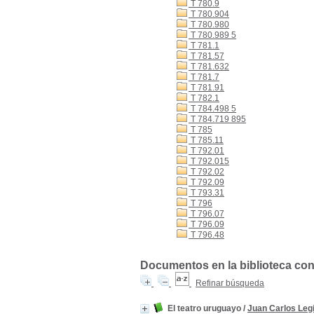
T 780.9
T 780.904
T 780.980
T 780.989 5
T 781.1
T 781.57
T 781.632
T 781.7
T 781.91
T 782.1
T 784.498 5
T 784.719 895
T 785
T 785.11
T 792.01
T 792.015
T 792.02
T 792.09
T 793.31
T 796
T 796.07
T 796.09
T 796.48
Documentos en la biblioteca con l
Refinar búsqueda
El teatro uruguayo
/
Juan Carlos Leg