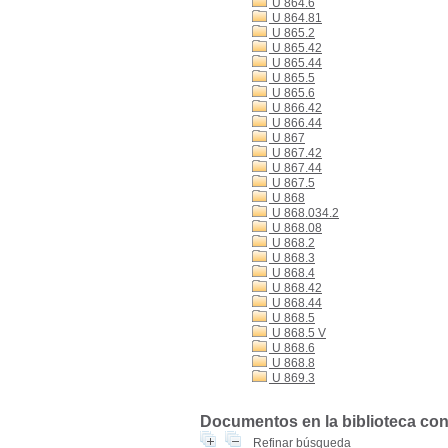
U 864.6
U 864.81
U 865.2
U 865.42
U 865.44
U 865.5
U 865.6
U 866.42
U 866.44
U 867
U 867.42
U 867.44
U 867.5
U 868
U 868.034.2
U 868.08
U 868.2
U 868.3
U 868.4
U 868.42
U 868.44
U 868.5
U 868.5 V
U 868.6
U 868.8
U 869.3
Documentos en la biblioteca con l
Refinar búsqueda