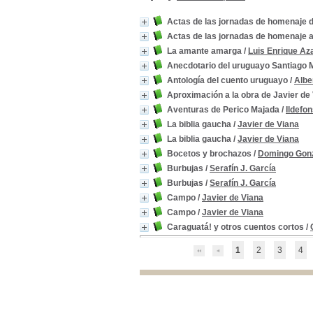
Actas de las jornadas de homenaje 
Actas de las jornadas de homenaje 
La amante amarga
/
Luis Enrique Aza
Anecdotario del uruguayo Santiago
Antología del cuento uruguayo
/
Albe
Aproximación a la obra de Javier de
Aventuras de Perico Majada
/
Ildefo
La biblia gaucha
/
Javier de Viana
La biblia gaucha
/
Javier de Viana
Bocetos y brochazos
/
Domingo Gon
Burbujas
/
Serafín J. García
Burbujas
/
Serafín J. García
Campo
/
Javier de Viana
Campo
/
Javier de Viana
Caraguatá! y otros cuentos cortos
/
1
2
3
4