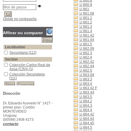
U 860.8
U 860.9
U 861
U 861.08
U 861.1
Olvidé mi contraseña
U 861.2
U 861.3
U 861.4
Affiner ou comparer
U 861.42
U 861.44
U 861.5
Localisation
U 862.09
Secundaria
[112]
U 862.3
U 862.4
Section
U 862.42
Colección Carlos Real de
U 862.44
Azúa (CRA)
[1]
U 862.5
Colección Secundaria
U 863.09
[111]
U 863.3
U 863.4
U 863.42 F
U 863.44
Dirección
U 863.5
U 864.2
Dr. Eduardo Acevedo N° 1427 -
U 864.3
primer piso- Cordón
U 864.4
MONTEVIDEO
U 864.42
Uruguay
U 864.44
(00598) 2408 4273
U 864.45
contacto
U 864.5