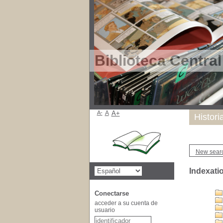
Biblioteca Centra
A-
A
A+
Histori
New sear
Indexatio
Conectarse
acceder a su cuenta de
usuario