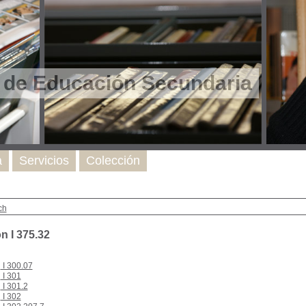
l de Educación Secundaria
a
Servicios
Colección
ch
n I 375.32
I 300.07
I 301
I 301.2
I 302