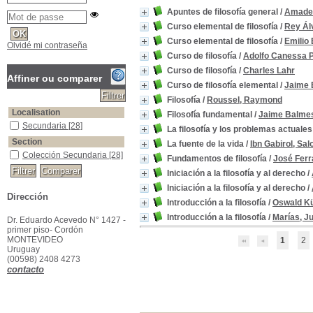
Apuntes de filosofía general
/
Amade
Curso elemental de filosofía
/
Rey Ál
Curso elemental de filosofía
/
Emilio 
Olvidé mi contraseña
Curso de filosofía
/
Adolfo Canessa 
Curso de filosofía
/
Charles Lahr
Affiner ou comparer
Curso de filosofía elemental
/
Jaime 
Filosofía
/
Roussel, Raymond
Localisation
Filosofía fundamental
/
Jaime Balme
Secundaria
[28]
La filosofía y los problemas actuales
Section
La fuente de la vida
/
Ibn Gabirol, Sa
Colección Secundaria
[28]
Fundamentos de filosofía
/
José Ferr
Iniciación a la filosofía y al derecho
/
Iniciación a la filosofía y al derecho
/
Dirección
Introducción a la filosofía
/
Oswald K
Introducción a la filosofía
/
Marías, Ju
Dr. Eduardo Acevedo N° 1427 -
primer piso- Cordón
MONTEVIDEO
1
2
Uruguay
(00598) 2408 4273
contacto