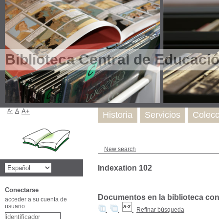
Biblioteca Central de Educaci
A-
A
A+
Historia
Servicios
Colecc
New search
Indexation 102
Conectarse
Documentos en la biblioteca con l
acceder a su cuenta de
usuario
Refinar búsqueda