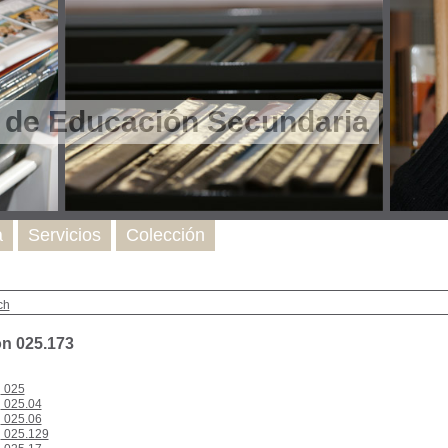
l de Educación Secundaria
a
Servicios
Colección
ch
on 025.173
025
025.04
025.06
025.129