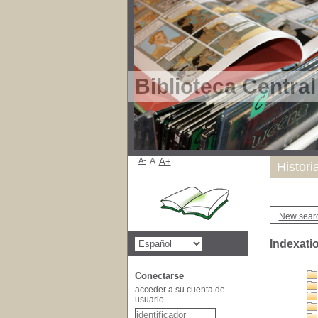
Biblioteca Centra
A-
A
A+
Histori
New sear
Indexati
Conectarse
acceder a su cuenta de
usuario