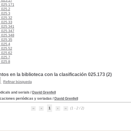
025.17
025.171
025.2
025.3
025.32
025.33
025.341
025.347
025.348
025.35
025.4
025.52
025.62
025.7
025.8
s en la biblioteca con la clasificación 025.173 (
2
)
Refinar búsqueda
dicals and serials
/
David Grenfell
caciones periódicas y seriadas
/
David Grenfell
1
(1 - 2 / 2)