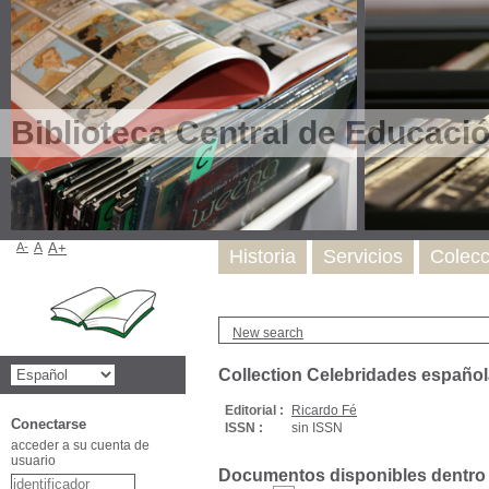
Biblioteca Central de Educaci
A-
A
A+
Historia
Servicios
Colecc
New search
Collection Celebridades españ
Editorial :
Ricardo Fé
Conectarse
ISSN :
sin ISSN
acceder a su cuenta de
usuario
Documentos disponibles dentro d