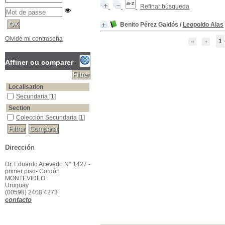
Refinar búsqueda
Benito Pérez Galdós
/
Leopoldo Alas
Olvidé mi contraseña
1
Affiner ou comparer
Localisation
Secundaria
[1]
Section
Colección Secundaria
[1]
Dirección
Dr. Eduardo Acevedo N° 1427 -
primer piso- Cordón
MONTEVIDEO
Uruguay
(00598) 2408 4273
contacto