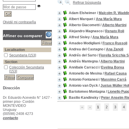
Refinar búsqueda
Adam Elsheimer
/
Malcolm R. Wadd
Albert Marquet
/
Ana María Mura
Olvidé mi contraseña
Alberto Giacometti
/
Alberto Martini
Alejandro Magnasco
/
Renato Roli
Affiner ou comparer
Alfred Sisley
/
Ana María Mura
Amadeo Modigliani
/
Franco Russoli
Andrea del Castagno
/
Ana Zanoli
Localisation
Secundaria
[153]
Andrés del Sarto
/
Fiorella Sricchia 
Andrés Mantegna
/
Alberto Martini
Section
Colección Secundaria
Annibale Carracci
/
Evelina Borea
[153]
Antonello de Mesina
/
Rafael Causa
Antonio Fontanesi
/
Massimo Carrá
Antonio van Dyck
/
Justus Müller Ho
Dirección
Bartolomeo Montagna
/
Lionello Pupp
Dr. Eduardo Acevedo N° 1427 -
Basilio Kandinsky
/
Peter Anselm Ri
primer piso- Cordón
MONTEVIDEO
1
2
3
4
Uruguay
(00598) 2408 4273
contacto