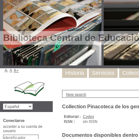
Biblioteca Central de Educaci
A-
A
A+
Historia
Servicios
Colecc
New search
Collection Pinacoteca de los ge
Editorial :
Codex
Conectarse
ISSN :
sin ISSN
acceder a su cuenta de
usuario
Documentos disponibles dentro d