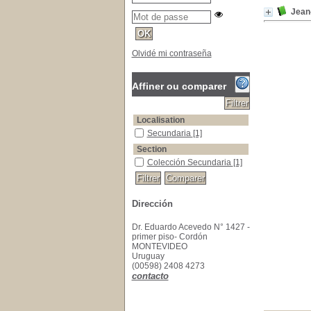
Jean
Olvidé mi contraseña
Affiner ou comparer
Localisation
Secundaria
[1]
Section
Colección Secundaria
[1]
Dirección
Dr. Eduardo Acevedo N° 1427 -
primer piso- Cordón
MONTEVIDEO
Uruguay
(00598) 2408 4273
contacto