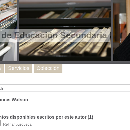
l de Educación Secundaria
a
Servicios
Colección
ch
ancis Watson
os disponibles escritos por este autor (
1
)
Refinar búsqueda