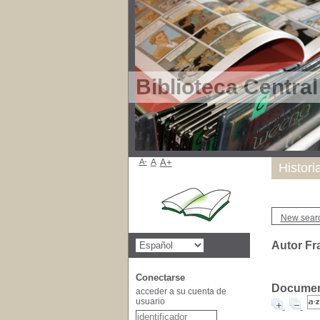
Biblioteca Centra
A-
A
A+
Histori
New sear
Autor Fr
Conectarse
Document
acceder a su cuenta de
usuario