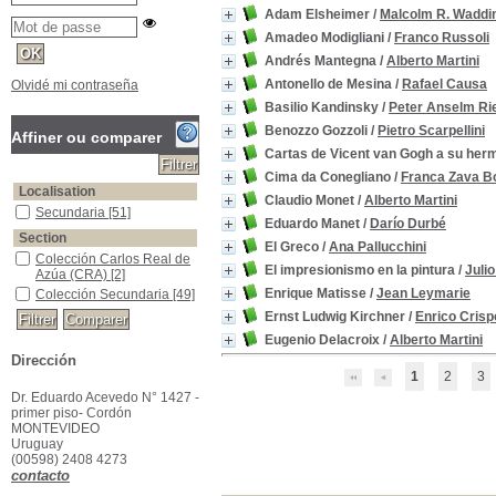
Adam Elsheimer
/
Malcolm R. Wadd
Amadeo Modigliani
/
Franco Russoli
Andrés Mantegna
/
Alberto Martini
Antonello de Mesina
/
Rafael Causa
Olvidé mi contraseña
Basilio Kandinsky
/
Peter Anselm Ri
Benozzo Gozzoli
/
Pietro Scarpellini
Affiner ou comparer
Cartas de Vicent van Gogh a su her
Cima da Conegliano
/
Franca Zava B
Localisation
Claudio Monet
/
Alberto Martini
Secundaria
[51]
Eduardo Manet
/
Darío Durbé
Section
El Greco
/
Ana Pallucchini
Colección Carlos Real de
El impresionismo en la pintura
/
Julio
Azúa (CRA)
[2]
Enrique Matisse
/
Jean Leymarie
Colección Secundaria
[49]
Ernst Ludwig Kirchner
/
Enrico Crispo
Eugenio Delacroix
/
Alberto Martini
Dirección
1
2
3
Dr. Eduardo Acevedo N° 1427 -
primer piso- Cordón
MONTEVIDEO
Uruguay
(00598) 2408 4273
contacto