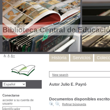
Biblioteca Central de Educaci
A-
A
A+
Historia
Servicios
Colecc
New search
Autor Julio E. Payró
Conectarse
Documentos disponibles escritos
acceder a su cuenta de
usuario
Refinar búsqueda