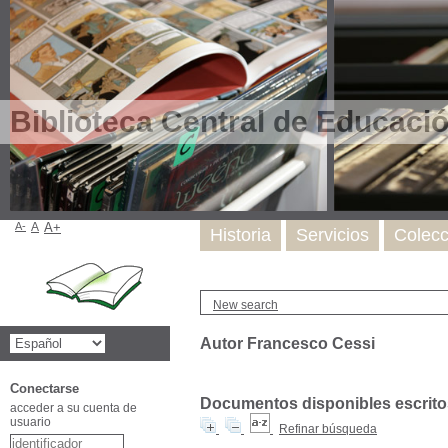
Biblioteca Central de Educaci
A-
A
A+
Historia
Servicios
Colecc
New search
Autor Francesco Cessi
Conectarse
Documentos disponibles escritos
acceder a su cuenta de
usuario
Refinar búsqueda