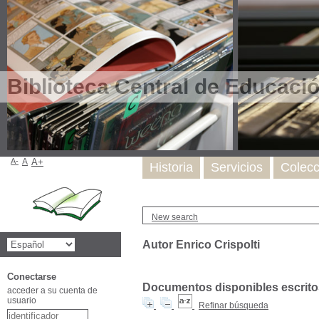
Biblioteca Central de Educaci
A-
A
A+
Historia
Servicios
Colecc
New search
Autor Enrico Crispolti
Conectarse
Documentos disponibles escritos
acceder a su cuenta de
usuario
Refinar búsqueda