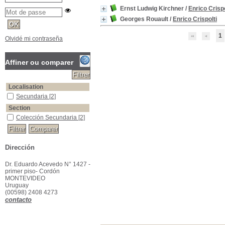
Ernst Ludwig Kirchner
/
Enrico Crispo
Georges Rouault
/
Enrico Crispolti
1
Olvidé mi contraseña
Affiner ou comparer
Localisation
Secundaria
[2]
Section
Colección Secundaria
[2]
Dirección
Dr. Eduardo Acevedo N° 1427 -
primer piso- Cordón
MONTEVIDEO
Uruguay
(00598) 2408 4273
contacto