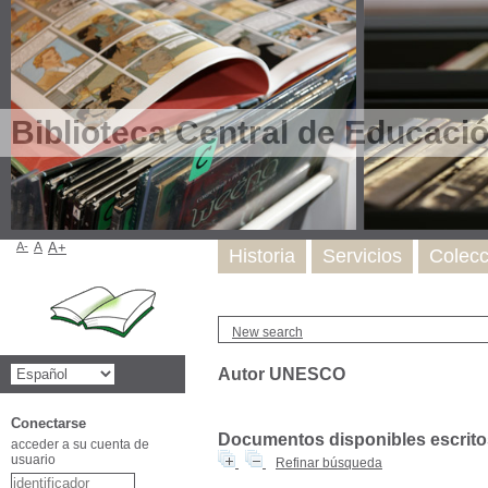
Biblioteca Central de Educaci
A-
A
A+
Historia
Servicios
Colecc
New search
Autor UNESCO
Conectarse
Documentos disponibles escritos
acceder a su cuenta de
usuario
Refinar búsqueda