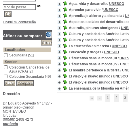
Agua, vida y desarrollo
/
UNESCO
Aprender para vivir
/
UNESCO
Aprendizaje abierto y a distancia
/
U
Aspectos sociales del desarrollo e
Olvidé mi contraseña
Australia, pinturas aborígenes
/
UNE
Cultura y sociedad en América Latin
Affiner ou comparer
Cultura y sociedad en América Latina
La educación en marcha
/
UNESCO
Localisation
Educación y drogas
/
UNESCO
Secundaria
[51]
L'éducation dans le monde, III
/
UNE
Section
L'éducation dans le monde, IV
/
UNE
Colección Carlos Real de
El hombre pertenece a la tierra
/
UN
Azúa (CRA)
[2]
El viejo y el nuevo mundo
/
UNESCO
Colección Secundaria
[49]
El viejo y el nuevo mundo
/
UNESCO
La enseñanza de la filosofía en Amér
Dirección
1
2
3
Dr. Eduardo Acevedo N° 1427 -
primer piso- Cordón
MONTEVIDEO
Uruguay
(00598) 2408 4273
contacto