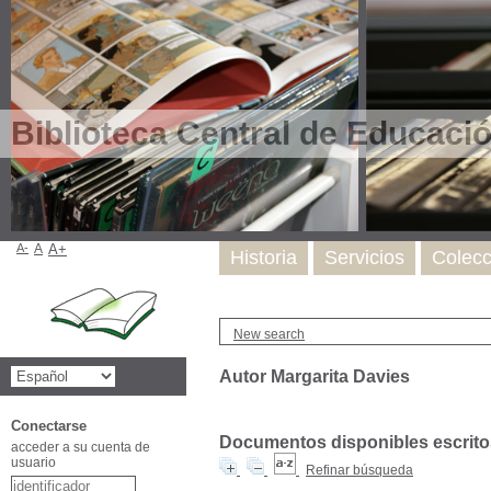
Biblioteca Central de Educaci
A-
A
A+
Historia
Servicios
Colecc
New search
Autor Margarita Davies
Conectarse
Documentos disponibles escritos
acceder a su cuenta de
usuario
Refinar búsqueda