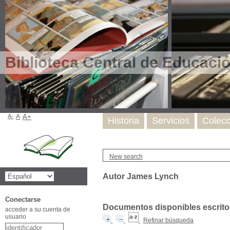
Biblioteca Central de Educaci
A-
A
A+
Historia
Servicios
Colecc
New search
Autor James Lynch
Conectarse
Documentos disponibles escritos
acceder a su cuenta de
usuario
Refinar búsqueda