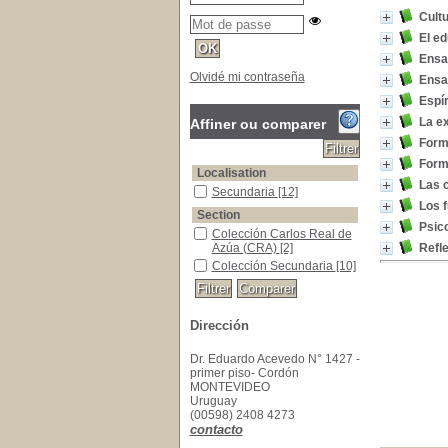
Cult
El e
Ensa
Olvidé mi contraseña
Ensa
Espír
La ex
Affiner ou comparer
Form
Form
Localisation
Las c
Secundaria
[12]
Los f
Section
Psico
Colección Carlos Real de
Azúa (CRA)
[2]
Refle
Colección Secundaria
[10]
Dirección
Dr. Eduardo Acevedo N° 1427 -
primer piso- Cordón
MONTEVIDEO
Uruguay
(00598) 2408 4273
contacto