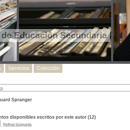
l de Educación Secundaria
a
Servicios
Colección
ch
uard Spranger
os disponibles escritos por este autor (
12
)
Refinar búsqueda