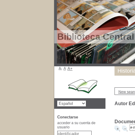
Biblioteca Centra
A-
A
A+
Histori
New sear
Autor Ed
Conectarse
Document
acceder a su cuenta de
usuario