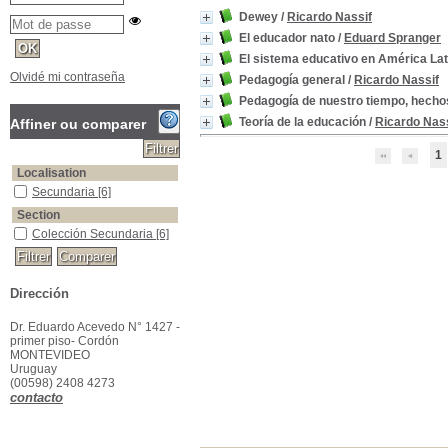
Dewey
/
Ricardo Nassif
El educador nato
/
Eduard Spranger
El sistema educativo en América Lat
Olvidé mi contraseña
Pedagogía general
/
Ricardo Nassif
Pedagogía de nuestro tiempo, hecho
Teoría de la educación
/
Ricardo Nass
Affiner ou comparer
1
Localisation
Secundaria
[6]
Section
Colección Secundaria
[6]
Dirección
Dr. Eduardo Acevedo N° 1427 -
primer piso- Cordón
MONTEVIDEO
Uruguay
(00598) 2408 4273
contacto