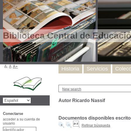
Biblioteca Central de Educaci
A-
A
A+
Historia
Servicios
Colecc
New search
Autor Ricardo Nassif
Conectarse
Documentos disponibles escritos
acceder a su cuenta de
usuario
Refinar búsqueda