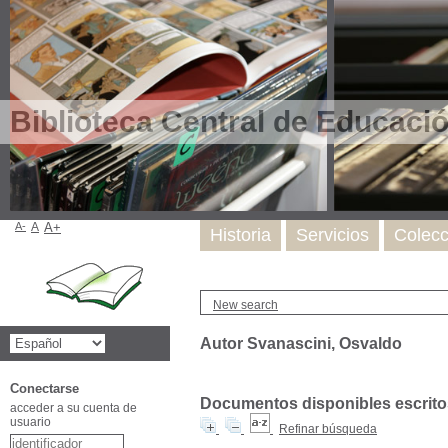
Biblioteca Central de Educaci
A-
A
A+
Historia
Servicios
Colecc
New search
Autor Svanascini, Osvaldo
Conectarse
Documentos disponibles escritos
acceder a su cuenta de
usuario
Refinar búsqueda