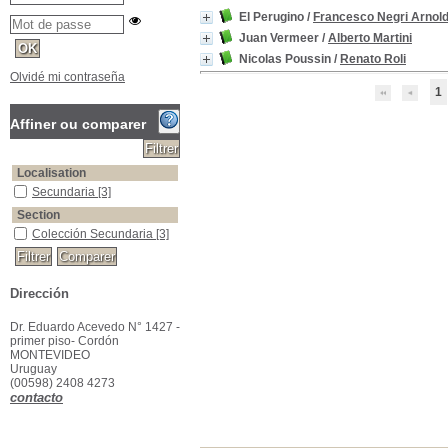
El Perugino
/
Francesco Negri Arnold
Juan Vermeer
/
Alberto Martini
Nicolas Poussin
/
Renato Roli
Olvidé mi contraseña
1
Affiner ou comparer
Localisation
Secundaria
[3]
Section
Colección Secundaria
[3]
Dirección
Dr. Eduardo Acevedo N° 1427 -
primer piso- Cordón
MONTEVIDEO
Uruguay
(00598) 2408 4273
contacto