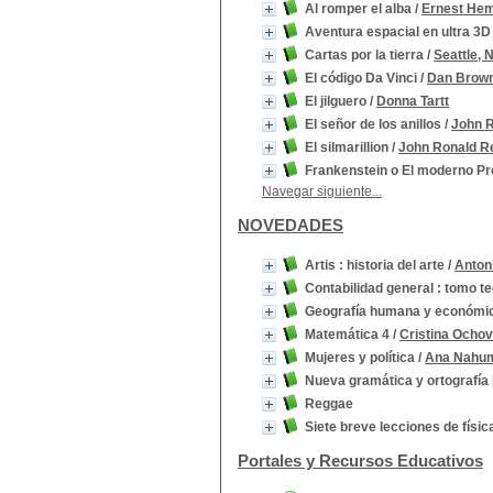
Al romper el alba
/
Ernest He
Aventura espacial en ultra 3D
Cartas por la tierra
/
Seattle, 
El código Da Vinci
/
Dan Brow
El jilguero
/
Donna Tartt
El señor de los anillos
/
John R
El silmarillion
/
John Ronald R
Frankenstein o El moderno P
Navegar siguiente...
NOVEDADES
Artis : historia del arte
/
Anton
Contabilidad general : tomo te
Geografía humana y económi
Matemática 4
/
Cristina Ochov
Mujeres y política
/
Ana Nahu
Nueva gramática y ortografía 
Reggae
Siete breve lecciones de físic
Portales y Recursos Educativos