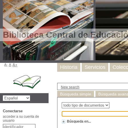
Biblioteca Central de Educaci
A-
A
A+
Historia
Servicios
Colecc
New search
Búsqueda simple
Búsqueda avan
Type de document
Conectarse
Recherche
acceder a su cuenta de
usuario
Búsqueda en...