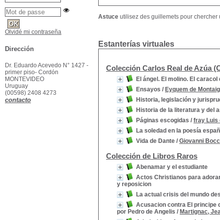
Astuce
utilisez des guillemets pour chercher u
Olvidé mi contraseña
Estanterías virtuales
Dirección
Dr. Eduardo Acevedo N° 1427 -
Colección Carlos Real de Azúa 
primer piso- Cordón
MONTEVIDEO
El ángel. El molino. El caracol 
Uruguay
Ensayos
/
Eyquem de Montaig
(00598) 2408 4273
contacto
Historia, legislación y jurisp
Historia de la literatura y de
Páginas escogidas
/
fray Luis
La soledad en la poesía españ
Vida de Dante
/
Giovanni Bocc
Colección de Libros Raros
Abenamar y el estudiante
Actos Christianos para adorar
y reposicion
La actual crisis del mundo de
Acusacion contra El principe 
por Pedro de Angelis
/
Martignac, Jea