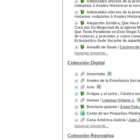
Admirables efectos de la prov
reduzelos à Anales Historicos la ver
Admirables efectos de la prov
romanos, reduzelos à Anales Histori
Alegación Juridica, Que Hace 
Cura por Su Magestad de la Iglesia M
Que Tiene Pendiente en Este Regio Se
de conocer, y proceder, y como cono
Eclesiastico Sede Vacante de aquella
Amadís de Gaula
/
Carmen de
Navegar siguiente...
Colección Digital
Amerindia
Anales de la Enseñanza Secu
Arte
Artigas y el astro ; Cántico se
Atenas
/
Loustau Urbano J.
Breviario galante
/
Ángel Falc
Canto de las Pequeñas Piedra
Casa América-Galicia
/
Julio 
Navegar siguiente...
Colección Recreativa